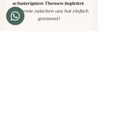
schwierigsten Themen begleitet
.
Die Chemie zwischen uns hat einfach
gestimmt!
Alles, was sie getan hat, fand ich so
wunderbar und helfend.
Ich danke ihr von ganzem Herzen!“
Damaris, 40
(2 Jahre in Begleitung)
Neugierig geworden?