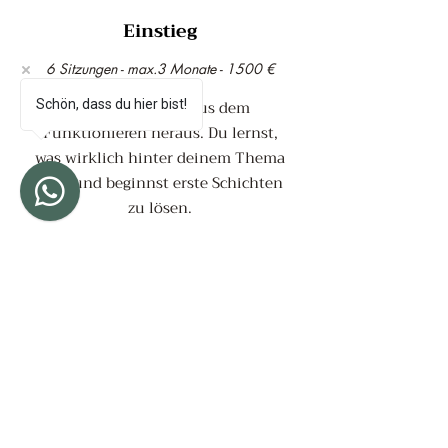
Einstieg
6 Sitzungen - max.3 Monate - 1500 €
Der erste Schritt aus dem
Schön, dass du hier bist!
Funktionieren heraus. Du lernst,
was wirklich hinter deinem Thema
liegt und beginnst erste Schichten
zu lösen.
Vertiefung
12 Sitzungen - max.6 Monate - 2700 €
Für Frauen, die spüren:
Da ist mehr.
Wir gehen tiefer an die Wurzel und